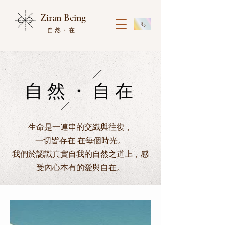
Ziran Being
自然・在
自然・自在
生命是一連串的交織與往復，
一切皆存在 在每個時光。
我們於認識真實自我的自然之道上，感
受內心本有的愛與自在。