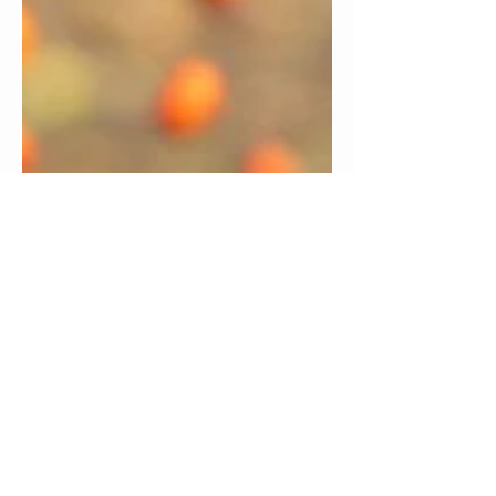
自然以養身
沙棘果油功效｜揭開沙棘
的古老傳奇
圖片來源於網路 兩億年歲月孕育的生命奇蹟