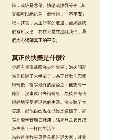
時，或許是悲傷、憤怒或擔憂等等...其
實都可以總結為一個情緒：『
不平安
』
吧～其實，人生所有的遭遇，如果讓我
們有所反應，在在都是在提醒我們，
我
們內心渴望真正的平安
。
真正的快樂是什麼?
曾經有個富翁跟漁夫的故事，漁夫問富
翁你忙碌了大半輩子，為了什麼？兜兜
轉轉後，富翁最終的結論是：他想有一
條船，沒事就出去補補魚，然後在海邊
靜靜地享受著退休的生活。漁夫聽了大
笑說，那他自己現在已經是這樣了，富
翁那麼辛苦地去賺錢，結果只是要要跟
漁夫過上一樣的生活？
當時這個故事原意是想告訴大家，其實