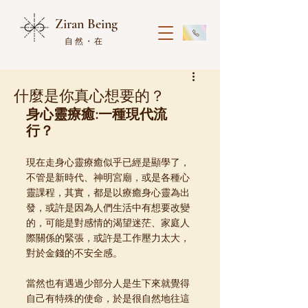
Ziran Being
自然・在
什麼是你真心想要的？
身心靈療癒:一種現代流
行？
現在走身心靈療癒似乎已經是顯學了，
不管是新時代、神明宮廟，或是各種心
靈課程，其實，都是以療癒身心靈為出
發，或許是因為人們生活中有想要改變
的，可能是對感情的渴望迷茫、家庭人
際關係的緊張，或許是工作壓力太大，
對於金錢的不安全感。
當然也有遇過少部分人是生下來就覺得
自己有特殊的使命，於是很自然地往這