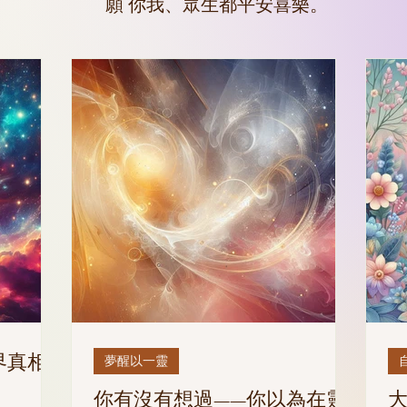
願 你我、眾生都平安喜樂。
界真相
夢醒以一靈
你有沒有想過——你以為在靈