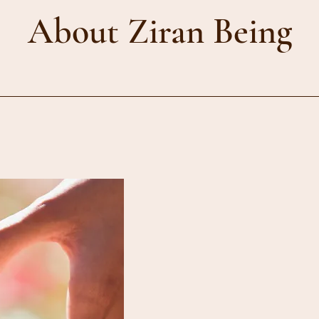
About Ziran Being
天地有光，觀心以愛；上主如是，復歸自然。
​Ziran Being （自然・在）