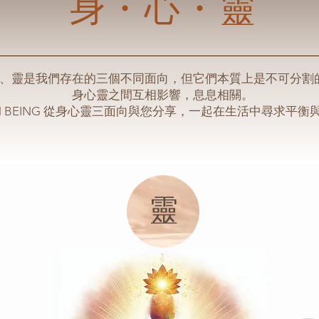
身・心・靈
、靈是我們存在的三個不同面向，但它們本質上是不可分割
身心靈之間互相影響，息息相關。
AN BEING 從身心靈三面向與您分享，一起在生活中尋求平衡
​靈