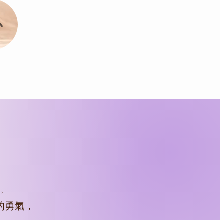
心
。
的勇氣，