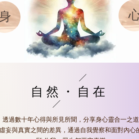
身
自然・自在
透過數十年心得與所見所聞，分享身心靈合一之道
虛妄與真實之間的差異，通過自我覺察和面對內心