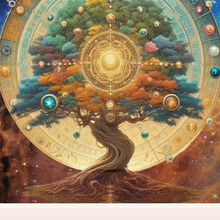
以太極八卦元素與蒼穹無限能量
觀自然之道 照自在本然
he Symbol of Tai Chi 、I Ching and the Infinite Energy of the 
We Observe the way of Ziran and Meditate the inherent of Being