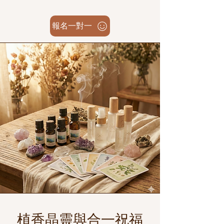
報名一對一
植香晶靈與合一祝福