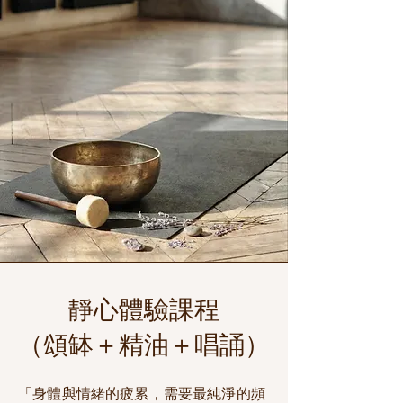
靜心體驗課程
（頌缽＋精油＋唱誦）
「身體與情緒的疲累，需要最純淨的頻