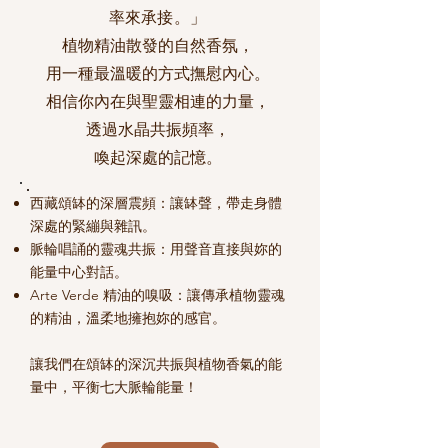
率來承接。」
植物精油散發的自然香氛，
用一種最溫暖的方式撫慰內心。
相信你內在與聖靈相連的力量，
透過水晶共振頻率，
喚起深處的記憶。​
西藏頌缽的深層震頻：讓缽聲，帶走身體
深處的緊繃與雜訊。
脈輪唱誦的靈魂共振：用聲音直接與妳的
能量中心對話。
Arte Verde 精油的嗅吸：讓傳承植物靈魂
的精油，溫柔地擁抱妳的感官。
讓我們在頌缽的深沉共振與植物香氣的能
量中，平衡七大脈輪能量！