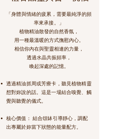
「身體與情緒的疲累，需要最純淨的頻
率來承接。」
植物精油散發的自然香氛，
用一種最溫暖的方式撫慰內心。
相信你內在與聖靈相連的力量，
透過水晶共振頻率，
喚起深處的記憶。​
透過精油抓周或芳療卡，聽見植物精靈
想對妳說的話。
這是一場結合嗅覺、觸
覺與聽覺的儀式。
核心價值： 結合頌缽引導靜心，調配
出專屬於妳當下狀態的能量配方。