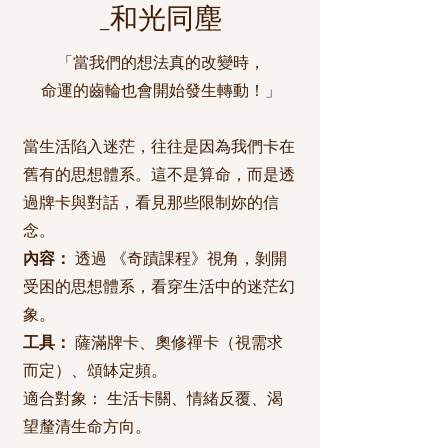
_和光同塵
「當我們的想法真的改變時，
命運的齒輪也會開始發生轉動！」
當生活陷入迷茫，往往是因為我們卡在
舊有的思想體系。這不是算命，而是透
過牌卡與對話，看見那些限制妳的信
念。
內容：
透過 《奇蹟課程》視角，剝開
受困的思想體系，看穿生活中的迷茫幻
象。
工具：
薩滿牌卡、奧修禪卡（視需求
而定）、頌缽定頻。
適合對象： 生活卡關、情緒反覆、渴
望釐清生命方向。