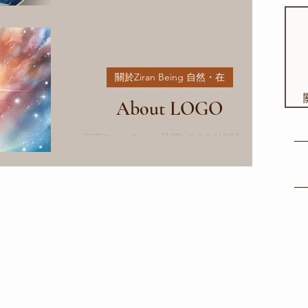
易經呈現的變化沒有永遠的好或永遠的
壞，所有事物都是一直在改變中。 因
此，對事物有正確的理解，而產生包容
和尊重的心態， 而這也終可以讓我們
關於Ziran Being 自然・在
看見自己存在的價值與意義所在。
About LOGO
探索Ziran Being品牌LOGO的設計理
念，結合易經64卦、太極陰陽和星空光
芒，創造出獨特且富有深意的符號。了
解這個LOGO如何融合傳統哲學與現代
科技，傳遞身心靈的平衡能量。