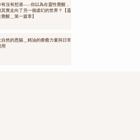
你有沒有想過——你以為在靈性覺醒，
但其實走向了另一個虛幻的世界？【靈
性覺醒＿第一篇章】
大自然的恩賜＿精油的療癒力量與日常
應用