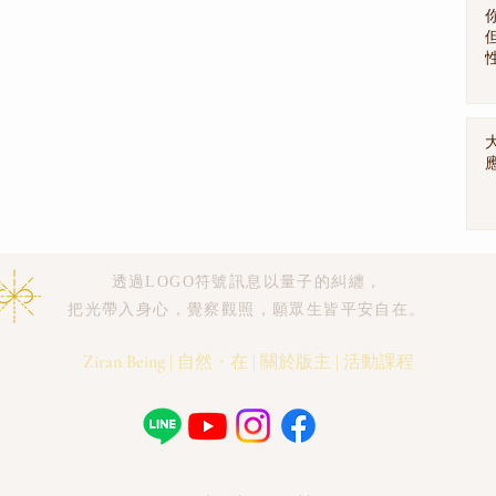
透過LOGO符號訊息以量子的糾纏，
把光帶入身心，覺察觀照，願眾生皆平安自在。
Ziran Being
|
自然・在
|
關於版主
|
活動課程