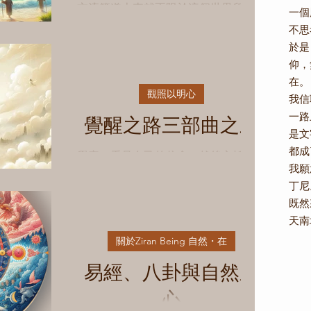
交流管道本來就不限於這個世界所懂的
一個
狹隘範圍。 到達目的地的方式很多，
不思
也可能會變化， 只要確立了我們真心
於是
所追尋的目標，每段路程，所需要的引
仰，
導自會出現。 第二部＿到彼岸的方式
在。
非法非非法 有一天，我嫁到國外而且
觀照以明心
我信
信主的小姊姊終於回來台灣時，她帶了
一路
覺醒之路三部曲之三
聖經要給我們看。...
是文
都成
覺察，看見自己的信念，然後交托給聖
我願
靈。因為沒有覺察的交托，是沒有真正
丁尼
的交出去的。 所以，不只是當事件發
既然
生在我們身上時，我們需要去臣服。在
天南
我們要決定，要下判斷時，都先等一
下，看看我們內心的活動，然後，交托
關於Ziran Being 自然・在
給聖靈。 做與不做這些事件的本身是
易經、八卦與自然之
會不斷變化的，因時因事因人都有不
同，
心