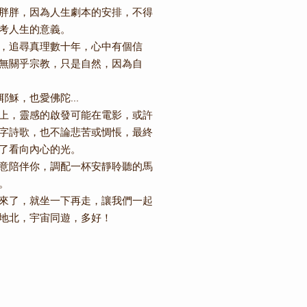
胖胖，因為人生劇本的安排，不得
考人生的意義。
，追尋真理數十年，心中有個信
無關乎宗教，只是自然，因為自
耶穌，也愛佛陀...
上，靈感的啟發可能在電影，或許
字詩歌，也不論悲苦或惆悵，最終
了看向內心的光。
意陪伴你，調配一杯安靜聆聽的馬
。
來了，就坐一下再走，讓我們一起
地北，宇宙同遊，多好！