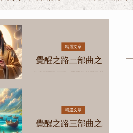
精選文章
覺醒之路三部曲之一
信仰跟宗教無關，不管是什麼教徒，真
理都要用心去體會。 我們本質是愛，
能愛也被愛， 大家都是弟兄，萬物本
為一體， 因為，上天就在你抬頭仰望
時，閉目靜心時的這裡。 第一階段＿
耶穌與呂仙祖是麻吉，信仰的啟蒙 每
精選文章
次別人問起我的宗教信仰，真的有點難
覺醒之路三部曲之二
以回答。...