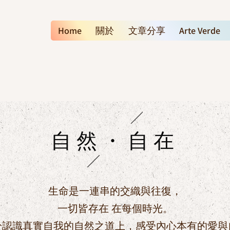
Home
關於
文章分享
Arte Verde
自然・自在
生命是一連串的交織與往復，
一切皆存在 在每個時光。
於認識真實自我的自然之道上，感受內心本有的愛與