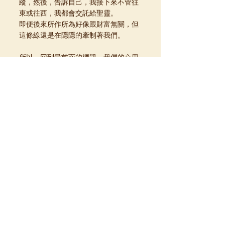
縱，然後，告訴自己，我接下來不管往
東或往西，我都會交託給聖靈。
即便後來所作所為好像跟財富無關，但
這條線還是在隱隱的牽制著我們。
所以，回到最前面的標題。我們的心思
意念在哪裡，那是要先去理清楚，看明
白的，才是走在自己所選的道路上。
夢醒以一靈
查看全部
最新文章