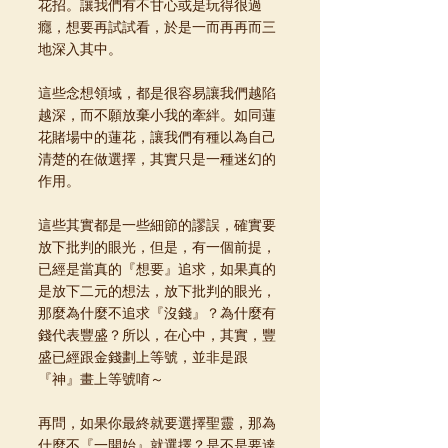
花招。讓我們有不甘心或是玩得很過
癮，想要再試試看，於是一而再再而三
地深入其中。
這些念想領域，都是很容易讓我們越陷
越深，而不願放棄小我的牽絆。如同蓮
花賭場中的蓮花，讓我們有種以為自己
清楚的在做選擇，其實只是一種迷幻的
作用。
這些其實都是一些細節的謬誤，確實要
放下批判的眼光，但是，有一個前提，
已經是當真的『想要』追求，如果真的
是放下二元的想法，放下批判的眼光，
那麼為什麼不追求『沒錢』？為什麼有
錢代表豐盛？所以，在心中，其實，豐
盛已經跟金錢劃上等號，並非是跟
『神』畫上等號唷～
再問，如果你最終就要選擇聖靈，那為
什麼不『一開始』就選擇？是不是要達