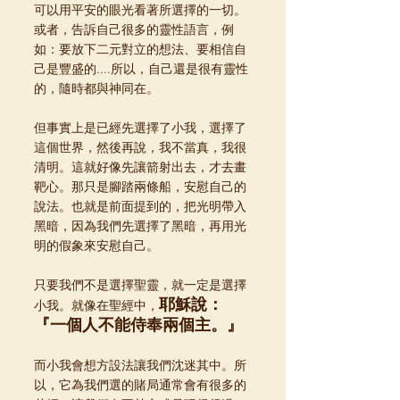
可以用平安的眼光看著所選擇的一切。
或者，告訴自己很多的靈性語言，例
如：要放下二元對立的想法、要相信自
己是豐盛的....所以，自己還是很有靈性
的，隨時都與神同在。
但事實上是已經先選擇了小我，選擇了
這個世界，然後再說，我不當真，我很
清明。這就好像先讓箭射出去，才去畫
靶心。那只是腳踏兩條船，安慰自己的
說法。也就是前面提到的，把光明帶入
黑暗，因為我們先選擇了黑暗，再用光
明的假象來安慰自己。
只要我們不是選擇聖靈，就一定是選擇
耶穌說：
小我。就像在聖經中，
『一個人不能侍奉兩個主。』
而小我會想方設法讓我們沈迷其中。所
以，它為我們選的賭局通常會有很多的