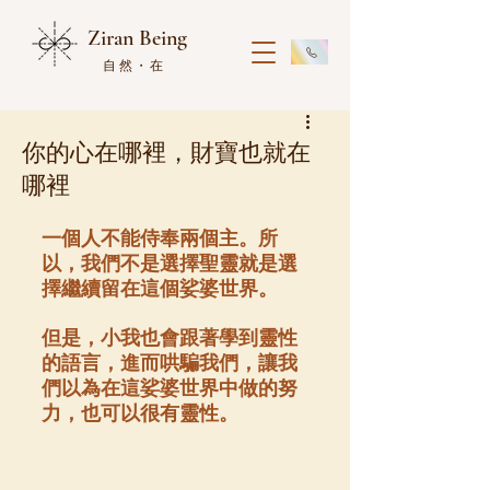
Ziran Being
自然・在
你的心在哪裡，財寶也就在
哪裡
一個人不能侍奉兩個主。所
以，我們不是選擇聖靈就是選
擇繼續留在這個娑婆世界。
但是，小我也會跟著學到靈性
的語言，進而哄騙我們，讓我
們以為在這娑婆世界中做的努
力，也可以很有靈性。