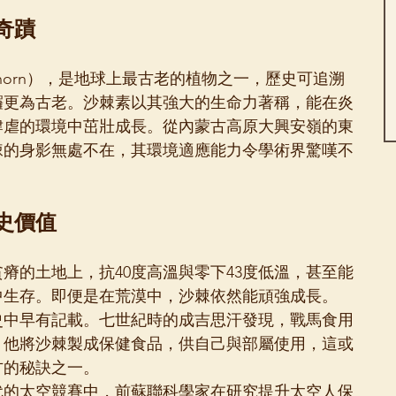
奇蹟
kthorn），是地球上最古老的植物之一，歷史可追溯
欏更為古老。沙棘素以其強大的生命力著稱，能在炎
肆虐的環境中茁壯成長。從內蒙古高原大興安嶺的東
棘的身影無處不在，其環境適應能力令學術界驚嘆不
史價值
瘠的土地上，抗40度高溫與零下43度低溫，甚至能
原中生存。即便是在荒漠中，沙棘依然能頑強成長。
史中早有記載。七世紀時的成吉思汗發現，戰馬食用
。他將沙棘製成保健食品，供自己與部屬使用，這或
方的秘訣之一。
代的太空競賽中，前蘇聯科學家在研究提升太空人保