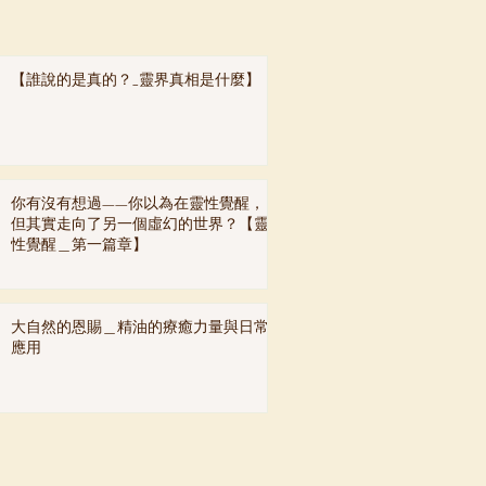
【誰說的是真的？_靈界真相是什麼】
你有沒有想過——你以為在靈性覺醒，
但其實走向了另一個虛幻的世界？【靈
性覺醒＿第一篇章】
大自然的恩賜＿精油的療癒力量與日常
應用