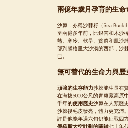
兩億年歲月孕育的生命
沙棘，亦稱沙棘籽（Sea Buc
至兩億多年前，比銀杏和木沙
熱、寒冷、乾旱、貧瘠和風沙
部到騰格里大沙漠的西部，沙
已。
無可替代的生命力與歷
頑強的生存能力
沙棘能生長在貧
在海拔5000公尺的青康藏高
千年的使用歷史
沙棘在人類歷
沙棘後毛皮發亮，體力更充沛
許是他能年過六旬仍能征戰四
俄羅斯太空計劃的關鍵
七十年