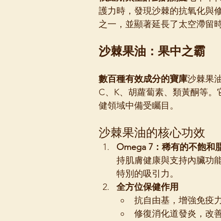
護力時，發現沙棘的抗氧化與
之一，並顯著延長了太空滯留
沙棘果油：果中之霸
數百種有效成分的寶庫
沙棘果油
C、K、胡蘿蔔素、類黃酮等。
健領域中備受矚目。
沙棘果油的核心功效
Omega 7：稀有的不飽和
持肌膚健康與支持內臟功
特別的吸引力。
全方位保健作用
抗自由基，增強免疫
修復消化道發炎，改