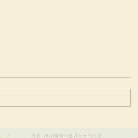
量與
唯有直面內心黑暗，方可散發本有
光明
透過LOGO符號訊息以量子的糾纏，